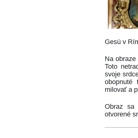
Gesù v Rí
Na obraze J
Toto netra
svoje srdc
obopnuté 
milovať a 
Obraz sa 
otvorené sr