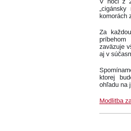
V noci z 2
„cigánsky 
komorách z
Za každou
príbehom 
zaväzuje v
aj v súčasn
Spomíname
ktorej bu
ohľadu na 
Modlitba z