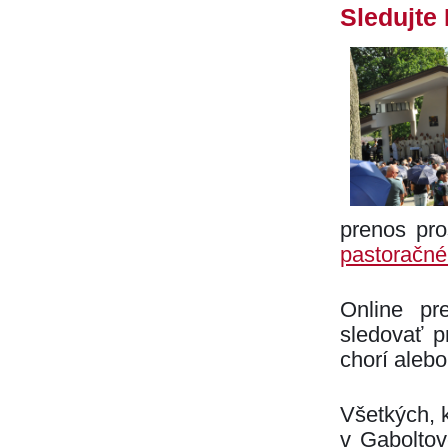
Sledujte
prenos pro
pastoračné
Online pr
sledovať p
chorí aleb
Všetkých, 
v Gaboltov