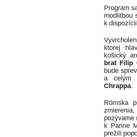
Program s
modlitbou 
k dispozíci
Vyvrchole
ktorej hl
košický ar
brat Filip
bude sprev
a celým 
Chrappa
.
Rómska pú
zmierenia
pozývame ro
k Panne Má
prežili po