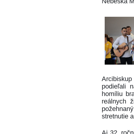
Nebeská M
Arcibiskup
podieľali 
homíliu br
reálnych ž
požehnaný
stretnutie 
Aj 32. roč