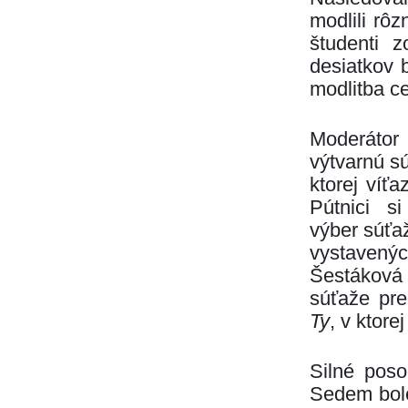
modlili rô
študenti 
desiatkov 
modlitba c
Moderátor
výtvarnú s
ktorej víťa
Pútnici s
výber súťa
vystavenýc
Šestáková 
súťaže pr
Ty
, v ktore
Silné poso
Sedem bole