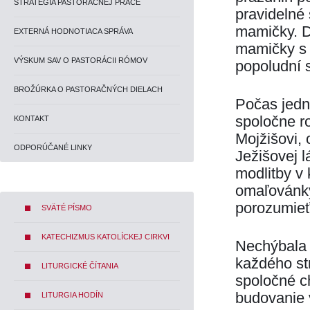
STRATÉGIA PASTORAČNEJ PRÁCE
pravidelné 
mamičky. D
EXTERNÁ HODNOTIACA SPRÁVA
mamičky s 
VÝSKUM SAV O PASTORÁCII RÓMOV
popoludní 
BROŽÚRKA O PASTORAČNÝCH DIELACH
Počas jedno
spoločne r
KONTAKT
Mojžišovi,
ODPORÚČANÉ LINKY
Ježišovej 
modlitby v
omaľovánky 
porozumieť
SVÄTÉ PÍSMO
KATECHIZMUS KATOLÍCKEJ CIRKVI
Nechýbala 
každého str
LITURGICKÉ ČÍTANIA
spoločné ch
budovanie 
LITURGIA HODÍN