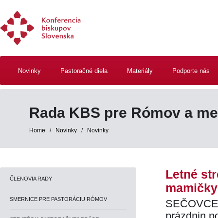
Novinky
Pastoračné diela
Materiály
Podporte nás
Rada KBS pre Rómov a me
Home
/
Novinky
/
Novinky
Letné str
ČLENOVIA RADY
mamičky
SMERNICE PRE PASTORÁCIU RÓMOV
SEČOVCE 30
prázdnin p