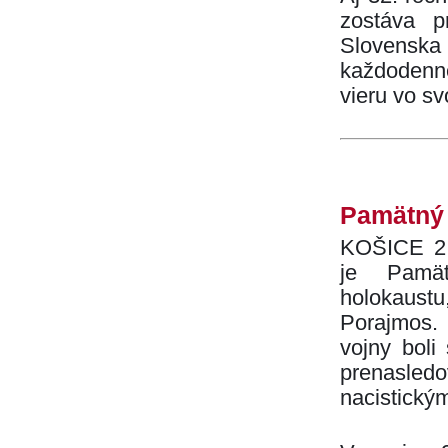
zostáva p
Slovenska 
každodenné
vieru vo sv
Pamätný
KOŠICE 2.
je Pamä
holokaustu
Porajmos.
vojny boli
prenasle
nacistický