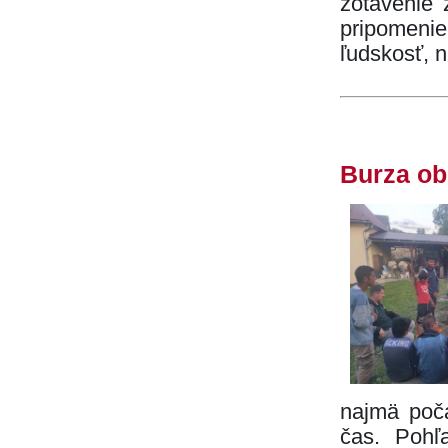
zotavenie 
pripomeni
ľudskosť, n
Burza ob
najmä poča
čas. Pohľ