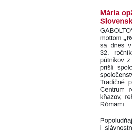
Mária op
Slovens
GABOLTO
mottom
„R
sa dnes v
32. roční
pútnikov z
prišli spo
spoločen
Tradičné p
Centrum ró
kňazov, re
Rómami.
Popoludňaj
i slávnost