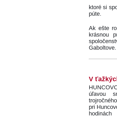
ktoré si s
púte.
Ak ešte ro
krásnou p
spoločens
Gaboltove.
V ťažkýc
HUNCOVCE 
úľavou s
trojročného
pri Huncovc
hodinách