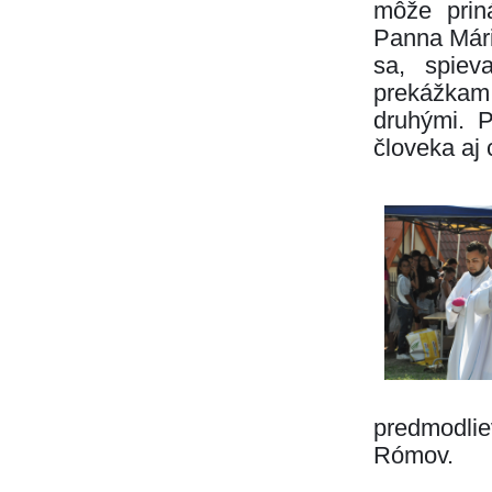
môže prin
Panna Mári
sa, spiev
prekážkam
druhými. P
človeka aj 
predmodlie
Rómov.