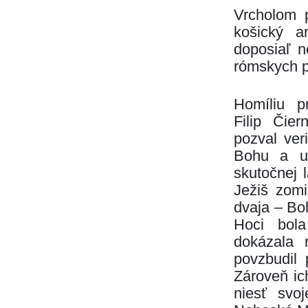
Vrcholom p
košický a
doposiaľ n
rómskych p
Homíliu pr
Filip Čie
pozval veri
Bohu a u
skutočnej 
Ježiš zomie
dvaja – Bo
Hoci bola
dokázala 
povzbudil 
Zároveň ic
niesť svo