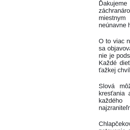
Ďakujeme
záchraná
miestnym
neúnavne h
O to viac n
sa objavova
nie je pod
Každé dieť
ťažkej chví
Slová môž
kresťania 
každého
najzraniteľ
Chlapčeko