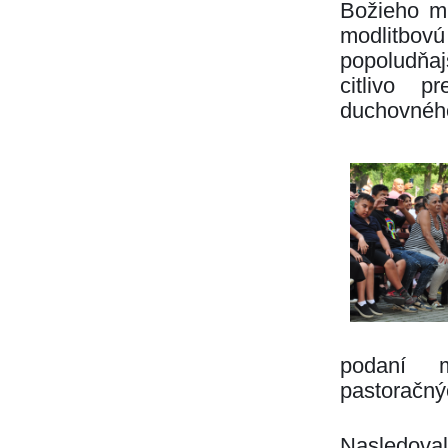
Božieho mi
modlitbov
popoludňaj
citlivo p
duchovného
podaní m
pastoračnýc
Nasledoval