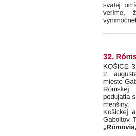
svätej om
veríme, ž
výnimočnéh
32. Róms
KOŠICE 31
2. august
mieste Gab
Rómskej 
podujatia
menšiny, 
Košickej a
Gaboltov. 
„Rómovia,