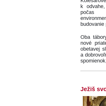
Kolesárove
k odvahe, 
počas t
environmen
budovanie p
Oba tábory
nové priat
obetavej s
a dobrovoľ
spomienok,
Ježiš sv