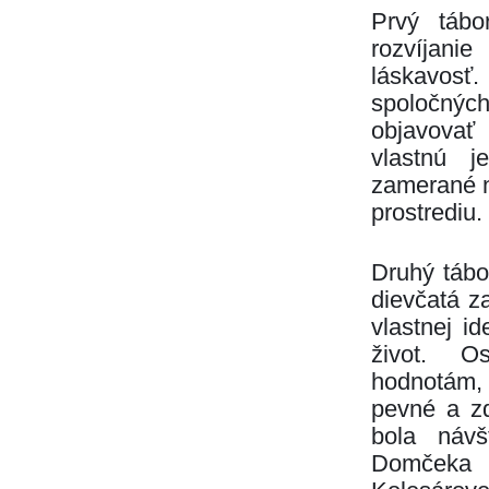
Prvý táb
rozvíjani
láskavosť. 
spoločných
objavovať 
vlastnú j
zamerané n
prostrediu.
Druhý táb
dievčatá z
vlastnej i
život. Os
hodnotám,
pevné a zd
bola náv
Domček